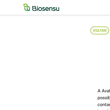
VOLTAR
A Aval
possi
conta