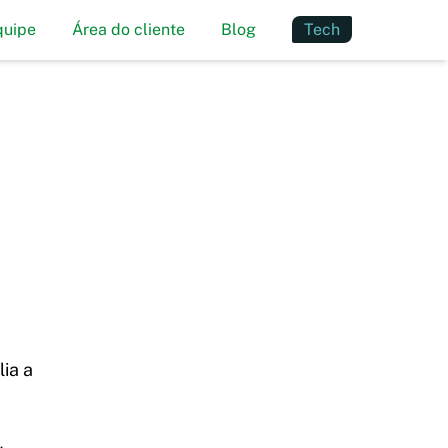
quipe
Área do cliente
Blog
Tech
ia a