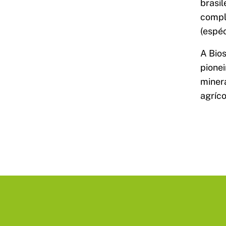
brasil
compl
(espé
A Bios
pionei
minera
agríco